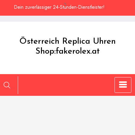
Zum
Dein zuverlässiger 24-Stunden-Dienstleister!
Inhalt
springen
Österreich Replica Uhren
Shop:fakerolex.at