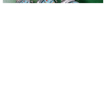
Replica Uhren Rolex Oyster
Perpetual Celebration
Zifferblatt Uhr
21. MÄRZ
ALLGEMEIN
,
REPLICA UHREN
ADMIN
2024
ROLEX