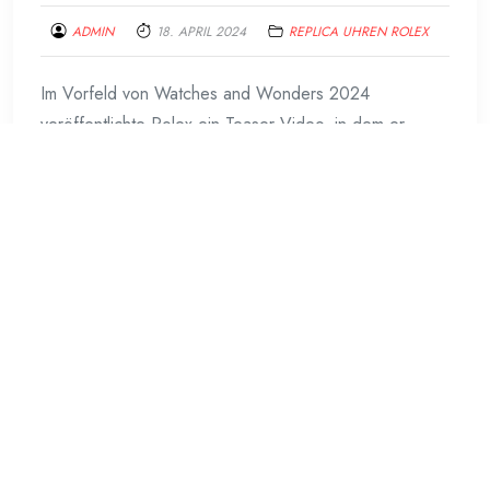
ADMIN
18. APRIL 2024
REPLICA UHREN ROLEX
Im Vorfeld von Watches and Wonders 2024
veröffentlichte Rolex ein Teaser-Video, in dem er
andeutete. Dass das Unternehmen neue Maßstäbe
sprengen, sich über Konventionen hinwegsetzen, das
Unerwartete tun würde usw. Weltbewegende, die
Dimensionen verändernde Veröffentlichungen standen
mit Sicherheit bevor. Ganz zu schweigen von der
Erfolgsbilanz der Marke mit inkrementellen
Aktualisierungen und schluchtweiten Lücken zwischen
der
Weiterlesen