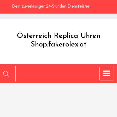
Zum
Dein zuverlässiger 24-Stunden-Dienstleister!
Inhalt
springen
Österreich Replica Uhren
Shop:fakerolex.at