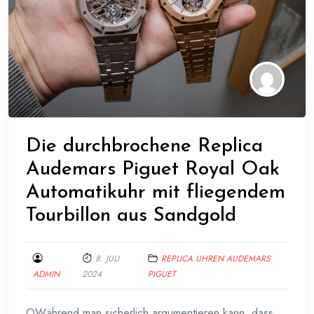
Die durchbrochene Replica
Audemars Piguet Royal Oak
Automatikuhr mit fliegendem
Tourbillon aus Sandgold
8. JULI
REPLICA UHREN AUDEMARS
ADMIN
2024
PIGUET
OWährend man sicherlich argumentieren kann, dass