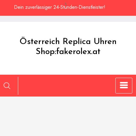
Zum
Dein zuverlässiger 24-Stunden-Dienstleister!
Inhalt
springen
Österreich Replica Uhren
Shop:fakerolex.at