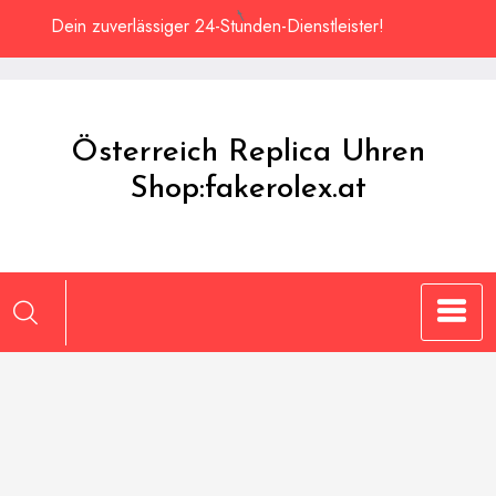
Zum
Dein zuverlässiger 24-Stunden-Dienstleister!
Inhalt
springen
Österreich Replica Uhren
Shop:fakerolex.at