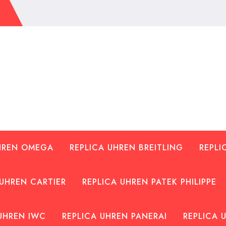
UHREN OMEGA
REPLICA UHREN BREITLING
REPLI
 UHREN CARTIER
REPLICA UHREN PATEK PHILIPPE
UHREN IWC
REPLICA UHREN PANERAI
REPLICA 