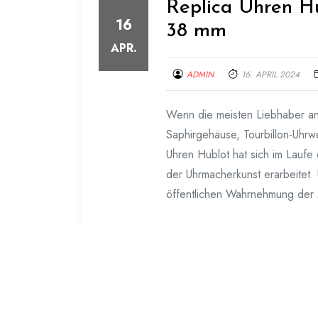
Replica Uhren H
16
38 mm
APR.
ADMIN
16. APRIL 2024
Wenn die meisten Liebhaber an
Saphirgehäuse, Tourbillon-Uhrw
Uhren Hublot hat sich im Laufe
der Uhrmacherkunst erarbeitet
öffentlichen Wahrnehmung der
Weiterlesen