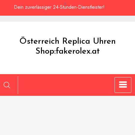
Zum
Dein zuverlässiger 24-Stunden-Dienstleister!
Inhalt
springen
Österreich Replica Uhren
Shop:fakerolex.at