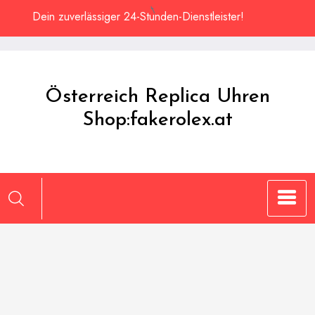
Zum
Dein zuverlässiger 24-Stunden-Dienstleister!
Inhalt
springen
Österreich Replica Uhren
Shop:fakerolex.at