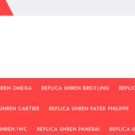
UHREN OMEGA
REPLICA UHREN BREITLING
REPLI
 UHREN CARTIER
REPLICA UHREN PATEK PHILIPPE
UHREN IWC
REPLICA UHREN PANERAI
REPLICA 