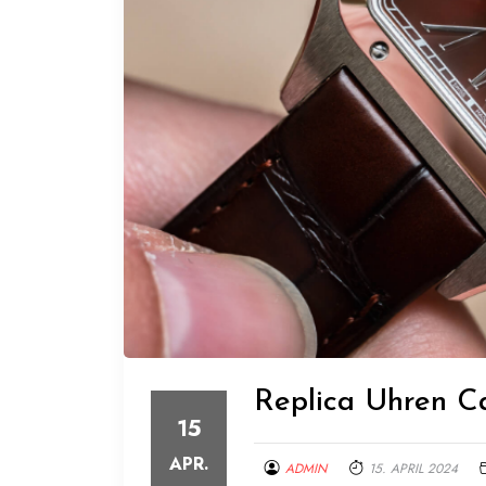
Replica Uhren C
15
APR.
ADMIN
15. APRIL 2024