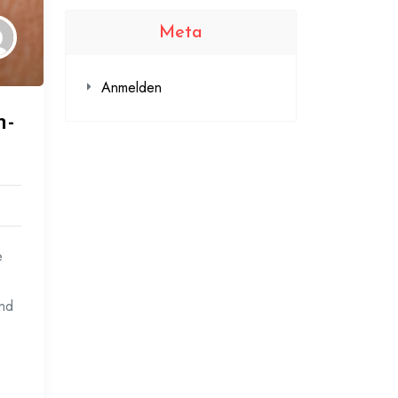
Meta
Anmelden
n-
e
und