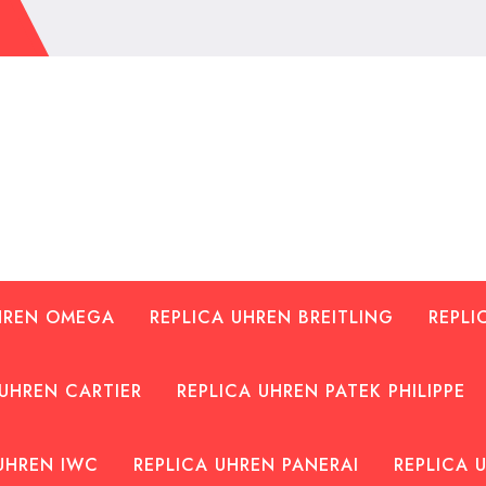
UHREN OMEGA
REPLICA UHREN BREITLING
REPLI
 UHREN CARTIER
REPLICA UHREN PATEK PHILIPPE
UHREN IWC
REPLICA UHREN PANERAI
REPLICA 