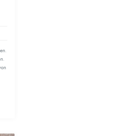
ven.
en.
von