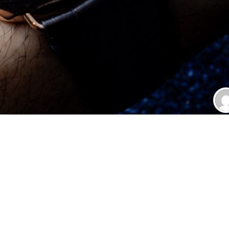
anerai Radiomir Jahreskalender
REPLICA UHREN PANERAI
ica Panerai auf der Watches & Wonders 2023 vorgestellt hat, verf