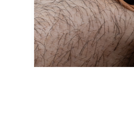
Replica Uhren P
01
Goldtec Uhr
APR.
ADMIN
1. APRIL 2024
Einer der Zeitmesser, die Repl