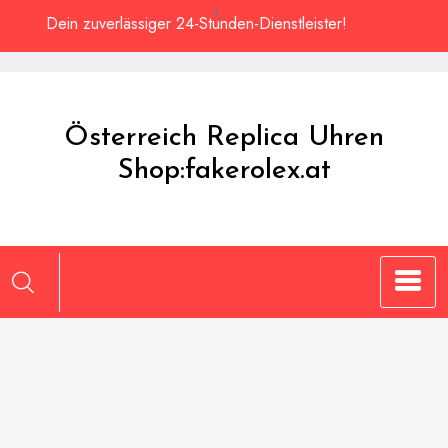
Zum
Dein zuverlässiger 24-Stunden-Dienstleister!
Inhalt
springen
Österreich Replica Uhren
Shop:fakerolex.at