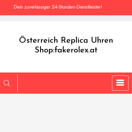
Zum
Dein zuverlässiger 24-Stunden-Dienstleister!
Inhalt
springen
Österreich Replica Uhren
Shop:fakerolex.at