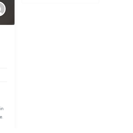
in
e.