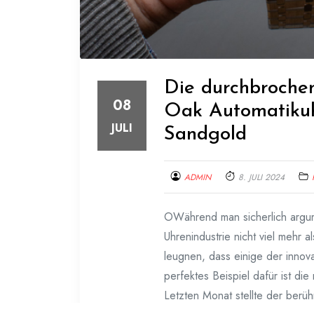
Die durchbroche
08
Oak Automatikuh
JULI
Sandgold
ADMIN
8. JULI 2024
OWährend man sicherlich argum
Uhrenindustrie nicht viel mehr a
leugnen, dass einige der innova
perfektes Beispiel dafür ist d
Letzten Monat stellte der berü