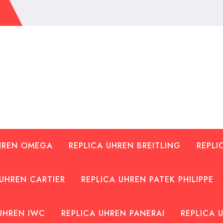
UHREN OMEGA
REPLICA UHREN BREITLING
REPLI
 UHREN CARTIER
REPLICA UHREN PATEK PHILIPPE
UHREN IWC
REPLICA UHREN PANERAI
REPLICA 