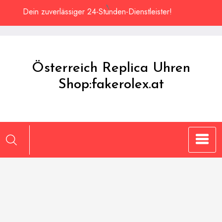
Zum
Dein zuverlässiger 24-Stunden-Dienstleister!
Inhalt
springen
Österreich Replica Uhren
Shop:fakerolex.at