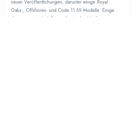
neuer Veröffentlichungen, darunter einige Royal
Oaks-, Offshores- und Code 11.59-Modelle. Einige
der neuesten Modelle werden in der Mischung
wahrscheinlich übersehen, da die meiste
Aufmerksamkeit auf hochkarätige Neuerscheinungen
wie den John Mayer Perpetual Calendar und die Sand
Gold Royal Oak gerichtet
Weiterlesen
Suchen
nach: