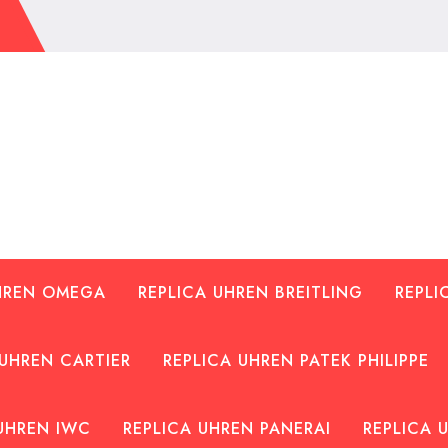
UHREN OMEGA
REPLICA UHREN BREITLING
REPLI
 UHREN CARTIER
REPLICA UHREN PATEK PHILIPPE
UHREN IWC
REPLICA UHREN PANERAI
REPLICA 