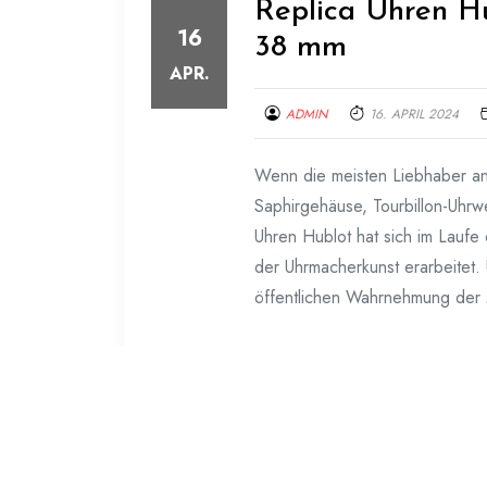
Replica Uhren H
16
38 mm
APR.
ADMIN
16. APRIL 2024
Wenn die meisten Liebhaber an
Saphirgehäuse, Tourbillon-Uhrw
Uhren Hublot hat sich im Laufe
der Uhrmacherkunst erarbeitet
öffentlichen Wahrnehmung der
Weiterlesen