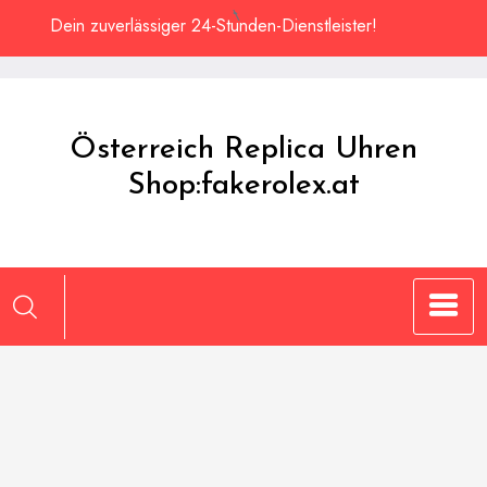
Zum
Dein zuverlässiger 24-Stunden-Dienstleister!
Inhalt
springen
Österreich Replica Uhren
Shop:fakerolex.at