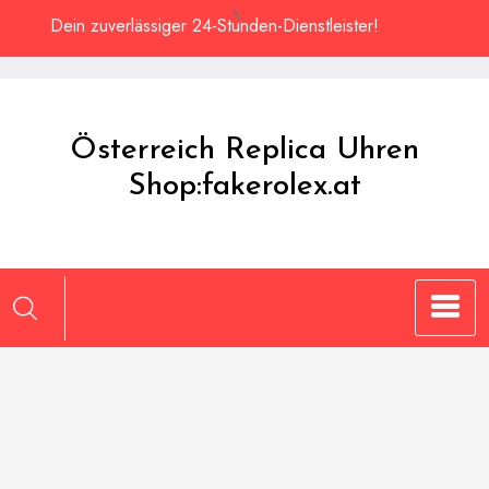
Zum
Dein zuverlässiger 24-Stunden-Dienstleister!
Inhalt
springen
Österreich Replica Uhren
Shop:fakerolex.at