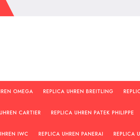
UHREN OMEGA
REPLICA UHREN BREITLING
REPLI
 UHREN CARTIER
REPLICA UHREN PATEK PHILIPPE
UHREN IWC
REPLICA UHREN PANERAI
REPLICA 