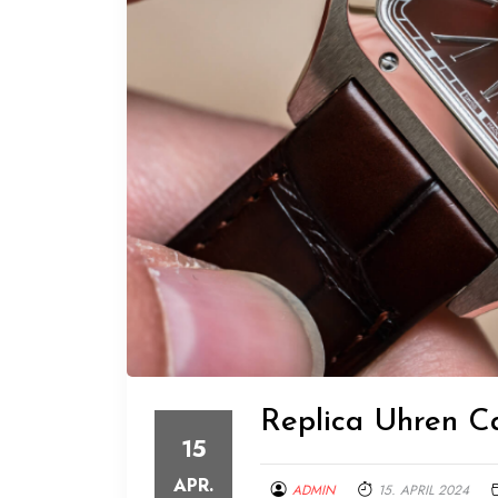
Replica Uhren C
15
APR.
ADMIN
15. APRIL 2024