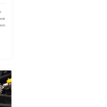
r
 war
Wenn