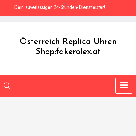
Zum
Dein zuverlässiger 24-Stunden-Dienstleister!
Inhalt
springen
Österreich Replica Uhren
Shop:fakerolex.at