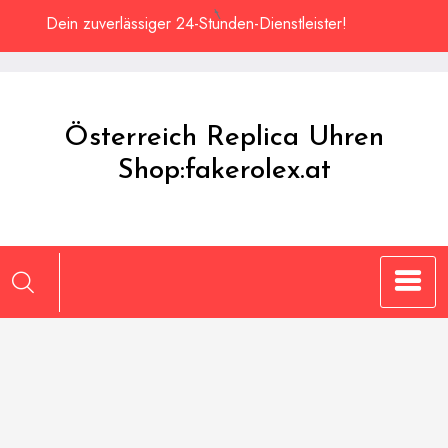
Zum
Dein zuverlässiger 24-Stunden-Dienstleister!
Inhalt
springen
Österreich Replica Uhren
Shop:fakerolex.at