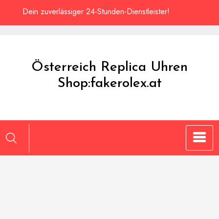
Zum
Dein zuverlässiger 24-Stunden-Dienstleister!
Inhalt
springen
Österreich Replica Uhren
Shop:fakerolex.at