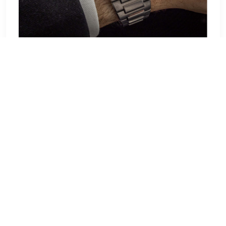
Abgesehen davon, dass ich mir gewünscht hätte, dass
IWC irgendwie einen Weg gefunden hätte, ein
Verlängerungssystem in die Faltschließe im Butterfly-Stil
zu integrieren, denke ich, dass die Marke mit der
Ingenieur Automatic 40 hervorragende Arbeit geleistet
hat, und ich war einer der vielen Menschen, die davon
begeistert waren Die Designsprache von Gerald
Genta kehrt in die Ingenieur-Kollektion zurück. Darüber
hinaus schätze ich es sehr, dass IWC das Vintage-
Modell nicht einfach neu kreiert hat, sondern vielmehr
beschlossen hat, es als Grundlage für diese neue
Generation zu verwenden und gleichzeitig andere