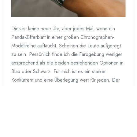
Dies ist keine neue Uhr, aber jedes Mal, wenn ein
Panda-Zifferblatt in einer großen Chronographen-
Modellreihe auftaucht. Scheinen die Leute aufgeregt
zu sein. Persönlich finde ich die Farbgebung weniger
ansprechend als die beiden bestehenden Optionen in
Blau oder Schwarz. Für mich ist es ein starker
Konkurrent und eine Überlegung wert für jeden. Der
sich automatische Chronographen einer der
traditionsreichen Chronographenmarken ansieht. Das
bringt mich zur Preisgestaltung. Mit 6.500 USD ist der
Carrera Chronograph der günstigste Automatik-
Chronograph unter diesen Marken. Es übertrifft die
Rolex Daytona. Die Zenith Chronomaster und die