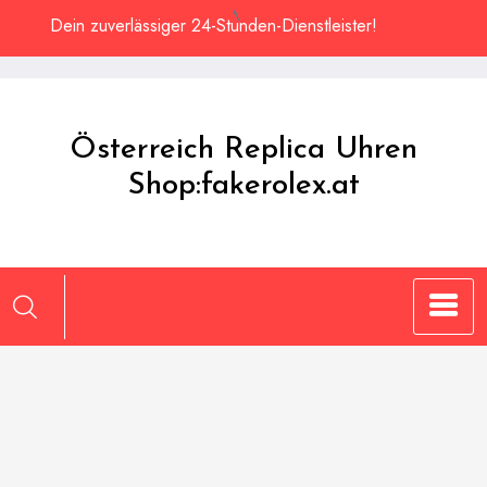
Zum
Dein zuverlässiger 24-Stunden-Dienstleister!
Inhalt
springen
Österreich Replica Uhren
Shop:fakerolex.at