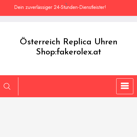
Zum
Dein zuverlässiger 24-Stunden-Dienstleister!
Inhalt
springen
Österreich Replica Uhren
Shop:fakerolex.at