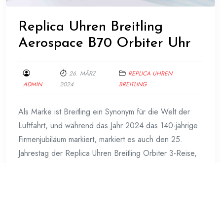
Replica Uhren Breitling
Aerospace B70 Orbiter Uhr
26. MÄRZ
REPLICA UHREN
ADMIN
2024
BREITLING
Als Marke ist Breitling ein Synonym für die Welt der
Luftfahrt, und während das Jahr 2024 das 140-jährige
Firmenjubiläum markiert, markiert es auch den 25.
Jahrestag der Replica Uhren Breitling Orbiter 3-Reise,
der ersten Nonstop-Ballonfahrt um die Welt. Um die
historische Mission und die Rolle von Breitling als
Sponsor zu feiern, hat der Schweizer Hersteller