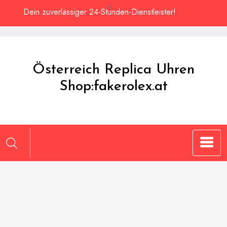
Zum
Dein zuverlässiger 24-Stunden-Dienstleister!
Inhalt
springen
Österreich Replica Uhren
Shop:fakerolex.at