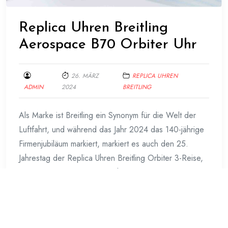
Replica Uhren Breitling
Aerospace B70 Orbiter Uhr
26. MÄRZ
REPLICA UHREN
ADMIN
2024
BREITLING
Als Marke ist Breitling ein Synonym für die Welt der
Luftfahrt, und während das Jahr 2024 das 140-jährige
Firmenjubiläum markiert, markiert es auch den 25.
Jahrestag der Replica Uhren Breitling Orbiter 3-Reise,
der ersten Nonstop-Ballonfahrt um die Welt. Um die
historische Mission und die Rolle von Breitling als
Sponsor zu feiern, hat der Schweizer Hersteller