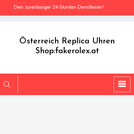
Zum
Dein zuverlässiger 24-Stunden-Dienstleister!
Inhalt
springen
Österreich Replica Uhren
Shop:fakerolex.at