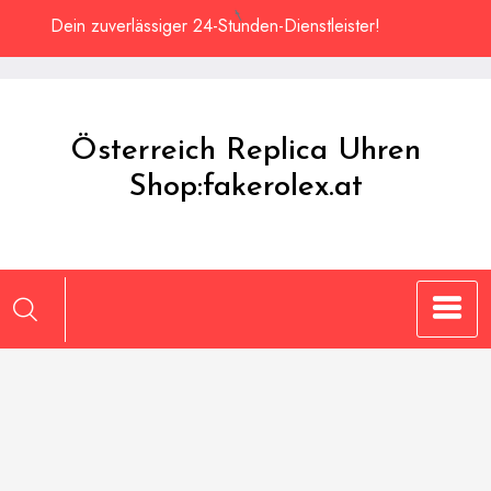
Zum
Dein zuverlässiger 24-Stunden-Dienstleister!
Inhalt
springen
Österreich Replica Uhren
Shop:fakerolex.at